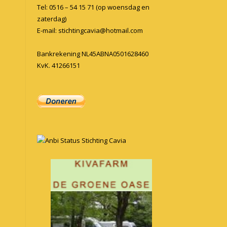
Tel: 0516 – 54 15 71 (op woensdag en
zaterdag)
E-mail:
stichtingcavia@hotmail.com
Bankrekening NL45ABNA0501628460
KvK. 41266151
Anbi Status Stichting Cavia