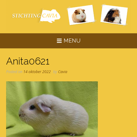
Skip
to
content
MENU
Anita0621
Posted on
14 oktober 2022
by
Cavia