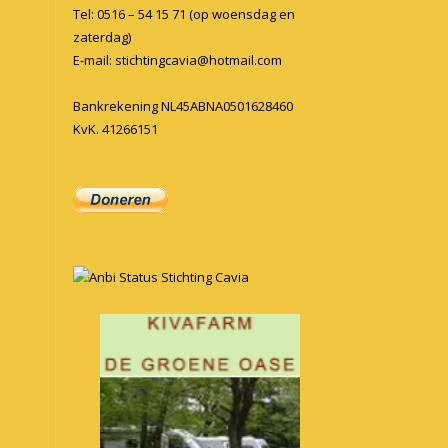
Tel: 0516 – 54 15 71 (op woensdag en
zaterdag)
E-mail:
stichtingcavia@hotmail.com
Bankrekening NL45ABNA0501628460
KvK. 41266151
Anbi Status Stichting Cavia