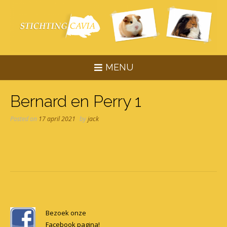
Skip
to
content
MENU
Bernard en Perry 1
Posted on
17 april 2021
by
jack
Post
navigation
Bezoek onze
Facebook pagina!