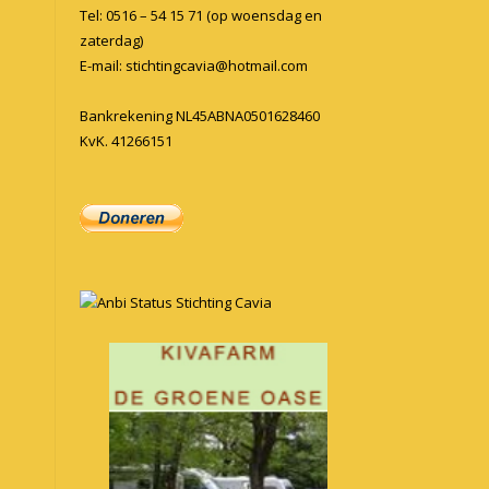
Tel: 0516 – 54 15 71 (op woensdag en
zaterdag)
E-mail:
stichtingcavia@hotmail.com
Bankrekening NL45ABNA0501628460
KvK. 41266151
Anbi Status Stichting Cavia