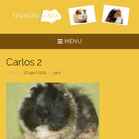
Skip
to
content
MENU
Carlos 2
Posted on
23 april 2020
by
jack