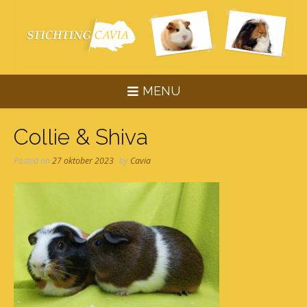
Skip
to
content
MENU
Collie & Shiva
Posted on
27 oktober 2023
by
Cavia