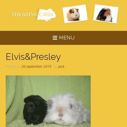
Skip
to
content
MENU
Elvis&Presley
Posted on
20 september 2019
by
jack