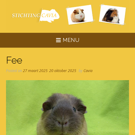
Skip
to
content
MENU
Fee
Posted on
27 maart 2025
20 oktober 2025
by
Cavia