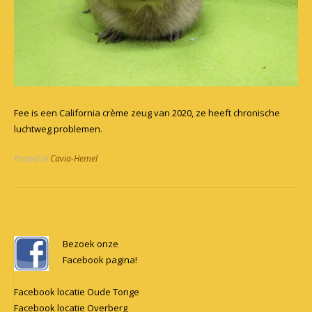
Fee is een California crème zeug van 2020, ze heeft chronische
luchtweg problemen.
Posted in
Cavia-Hemel
Post
navigation
Bezoek onze
Facebook pagina!
Facebook locatie Oude Tonge
Facebook locatie Overberg