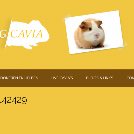
DONEREN EN HELPEN
LIVE CAVIA’S
BLOGS & LINKS
CON
142429