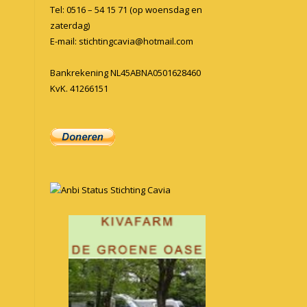
Tel: 0516 – 54 15 71 (op woensdag en
zaterdag)
E-mail:
stichtingcavia@hotmail.com
Bankrekening NL45ABNA0501628460
KvK. 41266151
Anbi Status Stichting Cavia