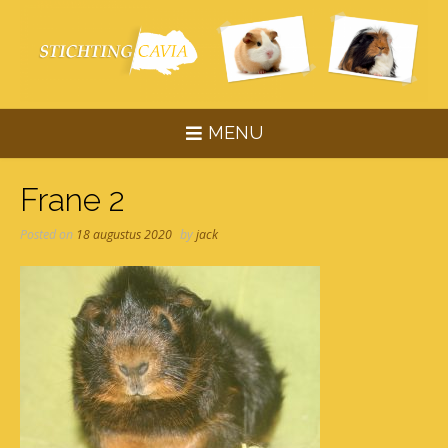
Skip
to
content
MENU
Frane 2
Posted on
18 augustus 2020
by
jack