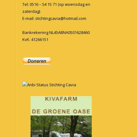
Tel: 0516 – 54 15 71 (op woensdag en
zaterdag)
E-mail:
stichtingcavia@hotmail.com
Bankrekening NL45ABNA0501628460
KvK. 41266151
Anbi Status Stichting Cavia