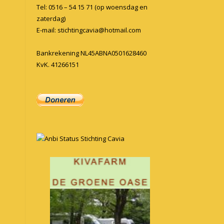
Tel: 0516 – 54 15 71 (op woensdag en
zaterdag)
E-mail:
stichtingcavia@hotmail.com
Bankrekening NL45ABNA0501628460
KvK. 41266151
Anbi Status Stichting Cavia