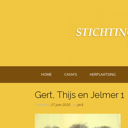
Skip
to
content
HOME
CAVIA’S
HERPLAATSING
Gert, Thijs en Jelmer 1
Posted on
27 juni 2020
by
jack