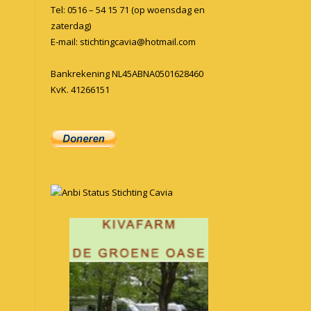
Tel: 0516 – 54 15 71 (op woensdag en
zaterdag)
E-mail:
stichtingcavia@hotmail.com
Bankrekening NL45ABNA0501628460
KvK. 41266151
Anbi Status Stichting Cavia