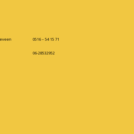
keveen
0516 – 54 15 71
06-28532952