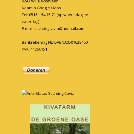
9243 WC Bakkeveen
Kaart in
Google Maps
.
Tel: 0516 – 54 15 71 (op woensdag en
zaterdag)
E-mail:
stichtingcavia@hotmail.com
Bankrekening NL45ABNA0501628460
KvK. 41266151
Anbi Status Stichting Cavia