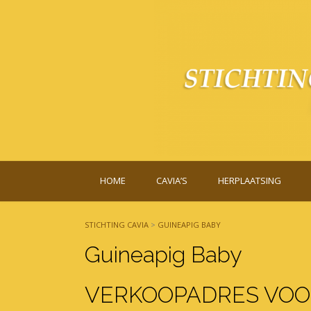
Skip
to
content
HOME
CAVIA’S
HERPLAATSING
STICHTING CAVIA
>
GUINEAPIG BABY
Guineapig Baby
VERKOOPADRES VOOR