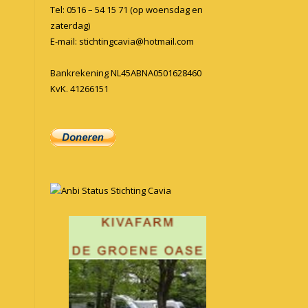
Tel: 0516 – 54 15 71 (op woensdag en
zaterdag)
E-mail:
stichtingcavia@hotmail.com
Bankrekening NL45ABNA0501628460
KvK. 41266151
Anbi Status Stichting Cavia