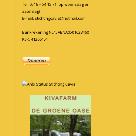
Tel: 0516 – 54 15 71 (op woensdag en
zaterdag)
E-mail:
stichtingcavia@hotmail.com
Bankrekening NL45ABNA0501628460
KvK. 41266151
Anbi Status Stichting Cavia