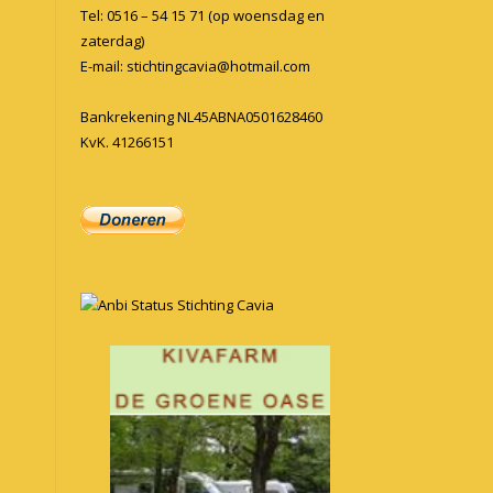
Tel: 0516 – 54 15 71 (op woensdag en
zaterdag)
E-mail:
stichtingcavia@hotmail.com
Bankrekening NL45ABNA0501628460
KvK. 41266151
Anbi Status Stichting Cavia