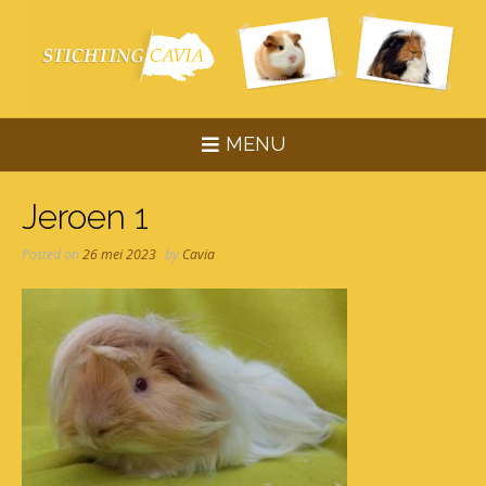
Skip
to
content
MENU
Jeroen 1
Posted on
26 mei 2023
by
Cavia