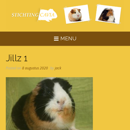
Skip
to
content
MENU
Jillz 1
Posted on
8 augustus 2020
by
jack