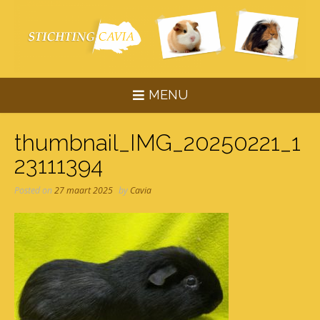
Skip
to
content
MENU
thumbnail_IMG_20250221_1
23111394
Posted on
27 maart 2025
by
Cavia