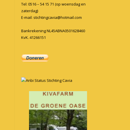
Tel: 0516 – 54 15 71 (op woensdag en
zaterdag)
E-mail:
stichtingcavia@hotmail.com
Bankrekening NL45ABNA0501628460
KvK. 41266151
Anbi Status Stichting Cavia