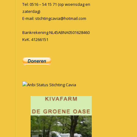
Tel: 0516 – 54 15 71 (op woensdag en
zaterdag)
E-mail:
stichtingcavia@hotmail.com
Bankrekening NL45ABNA0501628460
KvK. 41266151
Anbi Status Stichting Cavia