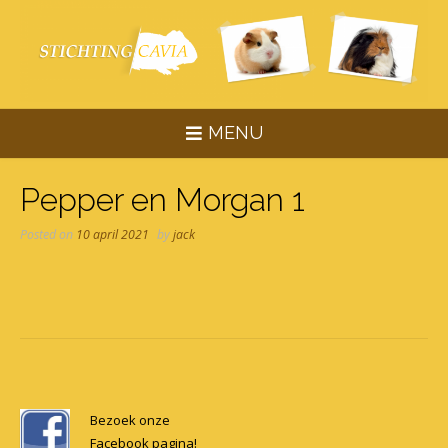
Skip
to
content
MENU
Pepper en Morgan 1
Posted on
10 april 2021
by
jack
Post
navigation
Bezoek onze
Facebook pagina!