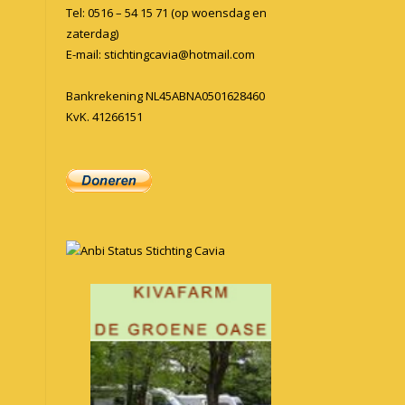
Tel: 0516 – 54 15 71 (op woensdag en
zaterdag)
E-mail:
stichtingcavia@hotmail.com
Bankrekening NL45ABNA0501628460
KvK. 41266151
Anbi Status Stichting Cavia