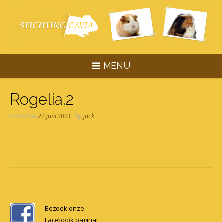
Skip
to
content
MENU
Rogelia.2
Posted on
22 juni 2021
by
jack
Post
navigation
Bezoek onze
Facebook pagina!