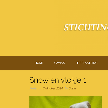
Skip
to
content
HOME
CAVIA’S
HERPLAATSING
Snow en vlokje 1
Posted on
7 oktober 2024
by
Cavia