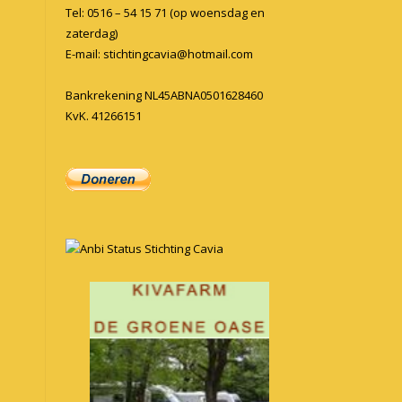
Tel: 0516 – 54 15 71 (op woensdag en
zaterdag)
E-mail:
stichtingcavia@hotmail.com
Bankrekening NL45ABNA0501628460
KvK. 41266151
Anbi Status Stichting Cavia