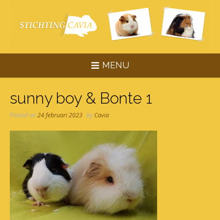
Skip
to
content
MENU
sunny boy & Bonte 1
Posted on
24 februari 2023
by
Cavia