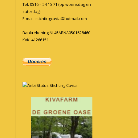
Tel: 0516 – 54 15 71 (op woensdag en
zaterdag)
E-mail:
stichtingcavia@hotmail.com
Bankrekening NL45ABNA0501628460
KvK. 41266151
Anbi Status Stichting Cavia