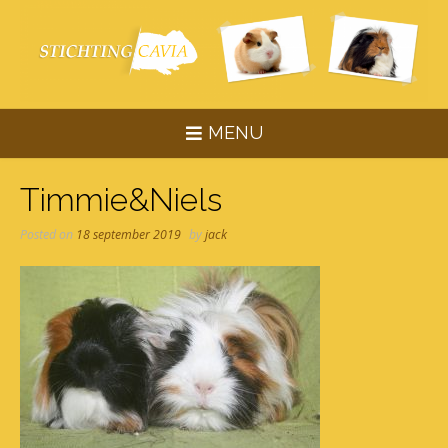
Skip
to
content
MENU
Timmie&Niels
Posted on
18 september 2019
by
jack