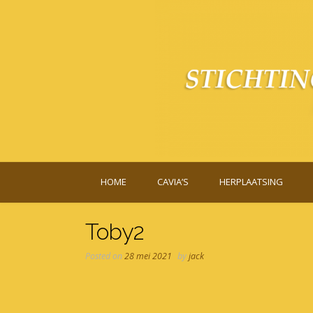
Skip
to
content
HOME
CAVIA’S
HERPLAATSING
Toby2
Posted on
28 mei 2021
by
jack