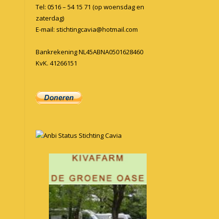
Tel: 0516 – 54 15 71 (op woensdag en
zaterdag)
E-mail:
stichtingcavia@hotmail.com
Bankrekening NL45ABNA0501628460
KvK. 41266151
Anbi Status Stichting Cavia