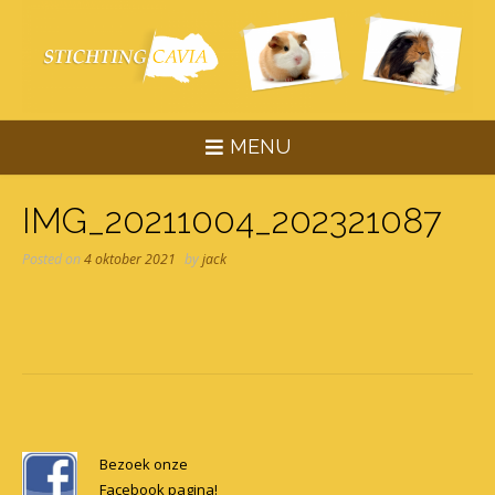
Skip
to
content
MENU
IMG_20211004_202321087
Posted on
4 oktober 2021
by
jack
Post
navigation
Bezoek onze
Facebook pagina!