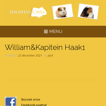
Skip
to
content
MENU
William&Kapitein Haak1
Posted on
23 december 2021
by
jack
Post
navigation
Bezoek onze
Facebook pagina!