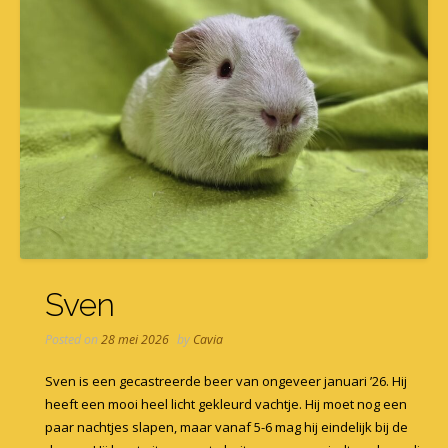
Sven
Posted on
28 mei 2026
by
Cavia
Sven is een gecastreerde beer van ongeveer januari ’26. Hij
heeft een mooi heel licht gekleurd vachtje. Hij moet nog een
paar nachtjes slapen, maar vanaf 5-6 mag hij eindelijk bij de