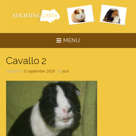
Skip
to
content
MENU
Cavallo 2
Posted on
12 september 2020
by
jack