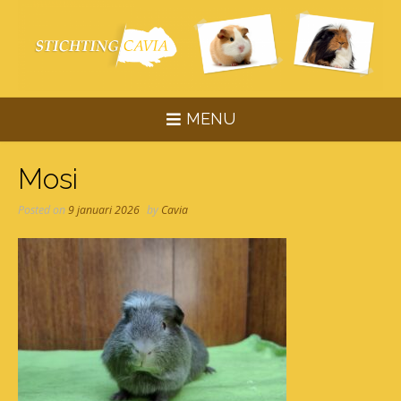
Skip
to
content
MENU
Mosi
Posted on
9 januari 2026
by
Cavia