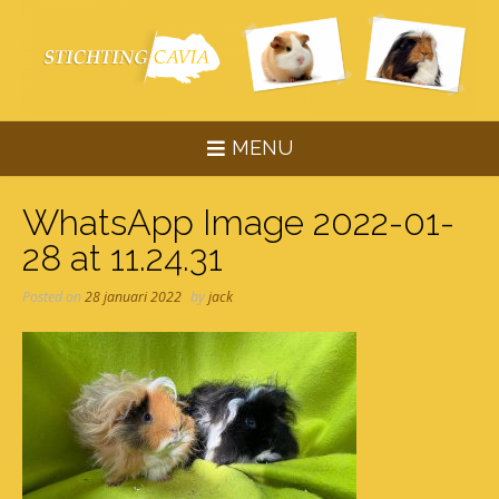
Skip
to
content
MENU
WhatsApp Image 2022-01-
28 at 11.24.31
Posted on
28 januari 2022
by
jack