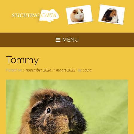
Skip
to
content
MENU
Tommy
Posted on
1 november 2024
1 maart 2025
by
Cavia