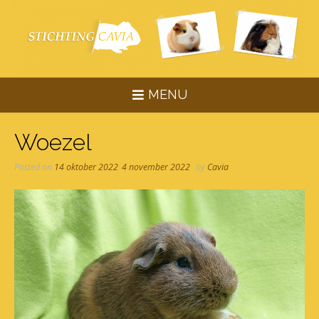
Skip
to
content
MENU
Woezel
Posted on
14 oktober 2022
4 november 2022
by
Cavia